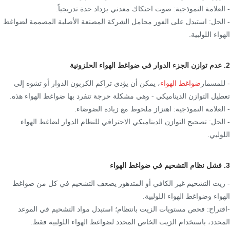
- العلامة النموذجية: صوت احتكاك معدني يزداد حدة تدريجياً.
- الحل: استبدل على الفور محامل الشركة المصنعة الأصلية المصممة لضواغط
الهواء اللولبية.
2. عدم توازن الجزء الدوار في ضواغط الهواء الحلزونية
- للمسمار
ضواغط الهواء
، يمكن أن يؤدي تراكم الكربون الدوار أو تشوه إلى
تعطيل التوازن الديناميكي - وهي مشكلة حرجة تنفرد بها ضواغط الهواء هذه.
- العلامة النموذجية: اهتزاز ملحوظ مع زيادة الضوضاء.
- الحل: تصحيح التوازن الديناميكي الاحترافي للنظام الدوار لضاغط الهواء
اللولبي.
3. فشل نظام التشحيم في ضواغط الهواء
- زيت التشحيم غير الكافي أو المتدهور يضعف التشحيم في كل من ضواغط
الهواء وضواغط الهواء اللولبية.
-اقتراح: فحص مستويات الزيت بانتظام؛ استبدل مواد التشحيم في الموعد
المحدد، باستخدام الزيت الخاص المحدد لضواغط الهواء اللولبية فقط.