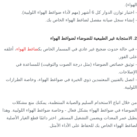
الهواء).
- اختبار توازن الدوار كل 6 أشهر (مهم لأداء ضواغط الهواء اللولبية).
- إنشاء سجل صيانة مفصل لضاغط الهواء الخاص بك.
2. الاستجابة غير الطبيعية للضوضاء لضواغط الهواء
- في حالة حدوث ضجيج غير عادي في المسمار الخاص بك
ضاغط الهواء
، أغلقه
على الفور.
- توثيق خصائص الضوضاء (مثل درجة الصوت والتوقيت) للمساعدة في
الإصلاحات.
- اتصل بالفنيين المعتمدين ذوي الخبرة في ضواغط الهواء، وخاصة الطرازات
اللولبية.
من خلال اتباع الاستخدام السليم والصيانة المنتظمة، يمكنك منع مشكلات
الضوضاء في ضواغط الهواء بشكل فعال - وخاصة ضواغط الهواء اللولبية. وهذا
يطيل عمر المعدات ويضمن التشغيل المستقر. اختر دائمًا قطع الغيار الأصلية
لضاغط الهواء الخاص بك للحفاظ على الأداء الأمثل.