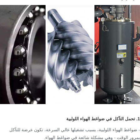
1. تحمل التآكل في ضواغط الهواء اللولبية
- ضواغط الهواء اللولبية، بسبب تشغيلها عالي السرعة، تكون عرضة للتآكل
بمرور الوقت - وهي مشكلة شائعة في ضواغط الهواء.