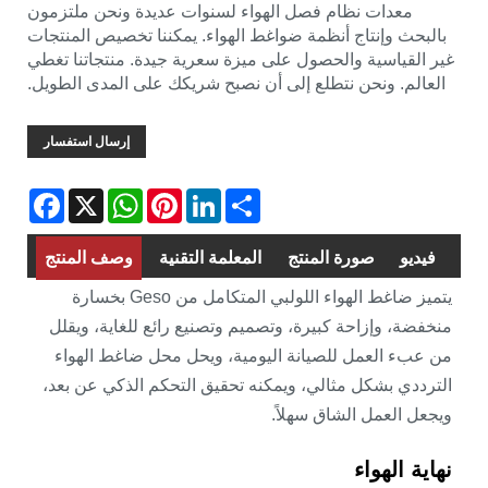
معدات نظام فصل الهواء لسنوات عديدة ونحن ملتزمون
بالبحث وإنتاج أنظمة ضواغط الهواء. يمكننا تخصيص المنتجات
غير القياسية والحصول على ميزة سعرية جيدة. منتجاتنا تغطي
العالم. ونحن نتطلع إلى أن نصبح شريكك على المدى الطويل.
إرسال استفسار
Facebook
WhatsApp
X
Pinterest
LinkedIn
Share
فيديو
صورة المنتج
المعلمة التقنية
وصف المنتج
يتميز ضاغط الهواء اللولبي المتكامل من Geso بخسارة
منخفضة، وإزاحة كبيرة، وتصميم وتصنيع رائع للغاية، ويقلل
من عبء العمل للصيانة اليومية، ويحل محل ضاغط الهواء
الترددي بشكل مثالي، ويمكنه تحقيق التحكم الذكي عن بعد،
ويجعل العمل الشاق سهلاً.
نهاية الهواء