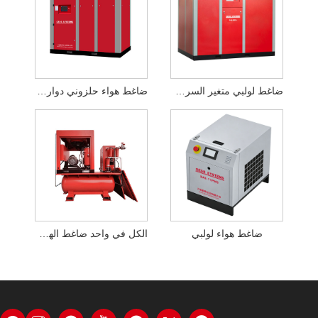
ضاغط لولبي متغير السرعة بمغناطيس دائم على مرحلتين
ضاغط هواء حلزوني دوار ذو مرحلتين ثابت التردد
ضاغط هواء لولبي
الكل في واحد ضاغط الهواء اللولبي