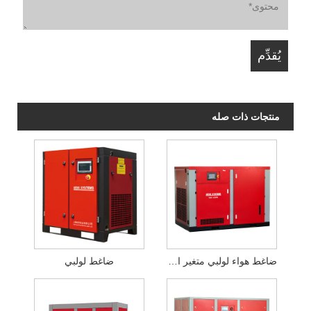
منتجات ذات صله
ضاغط هواء لولبي متغير التردد بمغناطيس دائم
ضاغط لولبي