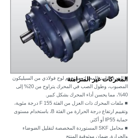
■ الجزء الثابت للمحرك يستخدم لوح فولاذي من السيليكون
المحركات غير المتزامنة
المصبوب، وطول الصب في المحرك يتراوح من 20% إلى
40%، مما يحسن أداء المحرك بشكل كبير.
■ ملفات المحرك ذات العزل من الفئة F 155 درجة مئوية،
وتقييم ارتفاع درجة الحرارة من الفئة B، باستخدام مستوى
حماية IP55 أو أكثر.
■ محامل SKF المستوردة المخصصة لتقليل الضوضاء
والحرارة. ضمان موثوقية المنتج