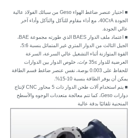
■ اختيار عنصر ضاغط الهواء Geso من سبائك الفولاذ عالية
الجودة 40CrA، مع أداء مقاوم للتآكل والتآكل وأداء آخر
عالي الجودة.
■ اعتماد ملف الدوار BAES الذي طورته مجموعة BAE،
الجيل الثالث من الدوار المتري غير المتماثل بنسبة 5:6،
القوة المتوازنة أثناء التشغيل عالي السرعة، السرعة
العرضية للدوار ≥35 م/ث، خلوص الدوار بين الدوارات
للحفاظ على 0.003 بوصة، نفس عنصر ضاغط قسم الطاقة
يمكن أن يوفر الطاقة بنسبة 10-15%.
■ يتم استخدام آلات طحن الدوار ذات 5 محاور CNC لإنتاج
دوارات Geso، كما تتم معالجة متعددات الوجوه والأسطح
المنحنية تلقائيًا بدقة عالية