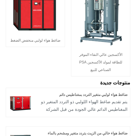
ضاغط هواء لولبي منخفض الضغط
الأكسجين عالي النقاء الموفر
للطاقة لمولد الأكسجين PSA
الصناعي للبيع
منتوجات جديدة
ضاغط هواء لولبي متغير التردد بمغناطيس دائم
يتم تقديم ضاغط الهواء اللولبي ذو التردد المتغير ذو
المغناطيس الدائم عالي الجودة من قبل الشركة
المصنعة الصينية Gesosystems®. Geso هي
شركة تصنيع وتوريد عالمية لضواغط الهواء اللولبية.
يمكن تقسيم ضاغط الهواء اللولبي إلى ضاغط هواء
ضاغط هواء خالي من الزيت بتردد متغير ومشحم بالماء