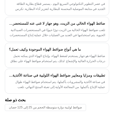
في عصر التطوير التكنولوجي السريع اليوم ، يستمر قطاع بطارية الطاقة
تقليدية.
الجديد في متابعة الموصلية المحسنة للبطارية لتعزيز أداء البطارية. تكرس
صناعة تبديد الحرارة الإلكترونية لتطوير حلول تبديد حرارة أكثر كفاءة لضمان
التشغيل المستقر للأجهزة الإلكترونية.
ضاغط الهواء الخالي من الزيت، وهو جهاز لا غنى عنه للمستحضرات الصيدلانية الحيوية
تلعب ضواغط الهواء الخالية من الزيت دورًا حيويًا في المستحضرات الصيدلانية
الحيوية. يتم استخدامها في العديد من العمليات خلال عملية إنتاج المستحضرات
الصيدلانية الحيوية بأكملها. ستقدم هذه المقالة تطبيق ضواغط الهواء الخالية من
الزيت في العملية الصيدلانية الحيوية من منظور التطبيق الأساسي لضواغط
ما هي أنواع ضواغط الهواء الموجودة وكيف تعمل؟
الهواء في العملية الصيدلانية، وضمان سلامة جودة المنتج، وتنظيف المعدات
الأخرى وتطهيرها.
ضاغط الهواء هو جهاز يستخدم لضغط الهواء، وإنتاج الهواء الذي يمكنه تحمل
درجات الحرارة العالية والإشعاع. لذلك، يتم استخدام ضواغط الهواء على نطاق
واسع في الصناعة، بما في ذلك التصنيع العام، ومعالجة الأغذية والمشروبات،
والتخمير الحيوي، والصناعات الطبية والصيدلانية، والبترول، والغاز الطبيعي،
تطبيقات ومزايا ومعايير ضواغط الهواء اللولبية في صناعة الأغذية والمشروبات.
والمواد الكيميائية، وتصنيع الرقائق، والمنسوجات، والتعدين، وصهر المعادن.
إذن، ما هي أنواع ضواغط الهواء الموجودة؟ ستقدم هذه المقالة تصنيف ضواغط
في صناعة الأغذية والمشروبات بأكملها، يتم استخدام ضواغط الهواء طوال
الهواء ومبادئ عملها.
عملية الإنتاج بأكملها. من المعالجة الأولية إلى تعبئة المنتج النهائي، تلعب
ضواغط الهواء دورًا لا يمكن استبداله في ضمان سلامة الإنتاج والكفاءة والجودة.
تشرح هذه المقالة تطبيق ضواغط الهواء في إنتاج الأغذية والمشروبات، ومزايا
بحث ذو صلة
الأنواع المختلفة، والمعايير التي يجب أن تستوفيها ضواغط الهواء في صناعة
الأغذية لنشر دور ضواغط الهواء في إنتاج الأغذية والمشروبات.
ضواغط لولبية دوارة متوسطة الحجم من 25 إلى 125 حصان