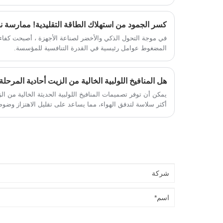
الصيانة، ومعدل فشل مرتفع، وما إلى ذلك،
بحيث لا يتمكن المستخدمون من تحقيق إنتاج
آمن ومستقر. أطلق فريق البحث والتطوير
في موجة التحول الذكي والأخضر لصناعة الأجهزة ، أصبحت كفاءة
التابع لمجموعة Geso ضاغط الهواء اللولبي
المضغوط عوامل رئيسية في القدرة التنافسية للمؤسسة.
ثنائي المحرك، والذي يحل مشاكل ضاغط
الهواء المكبس الترددي، وقد تم الاعتراف به
وموثوق به من قبل غالبية المستخدمين في
سنوات عديدة من التطبيق.
يمكن أن توفر تصميمات المنافيخ اللولبية الحديثة الخالية من ا
أكثر سلاسة لتدفق الهواء، مما يساعد على تقليل الاهتزاز وضو
مكان العمل.