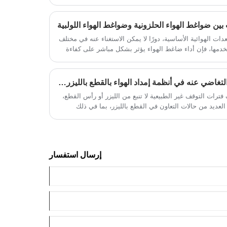
تحكم القابلة للبرمجة يتحكم في الصمام
مبرمج، مما يحقق عملية الامتزاز تحت
 بين ضواغط الهواء الحلزونية وضواغط الهواء اللولبية
ضغط والامتزاز تحت الضغط المنخفض،
دات الهوائية الأساسية، دورًا لا يمكن الاستغناء عنه في مختلف
تكمال فصل الأكسجين والنيتروجين
خدمها، فإن أداء ضاغط الهواء يؤثر بشكل مباشر على كفاءة
لحصول على النتروجين بالنقاوة المطلوبة.
وع الكبير في أنواع ضواغط الهواء أن يسبب ارتباكًا للمشترين –
دة الشركات على اختيار ضاغط الهواء الأنسب، ستركز هذه
اء الحلزونية وضواغط الهواء اللولبية الدوارة.
مصدر الفشل الأكثر سهولة في التغاضي عنه في أنظمة إمداد الهواء بالقطع بالليزر: ضاغط الهواء اللولبي.
ترات التوقف غير الطبيعية لا تنبع من الليزر أو رأس القطع،
لعديد من حالات التعاون في القطع بالليزر، بما في ذلك
لأوسط، وأفريقيا، وقد شهدنا ورش عمل للقطع بالليزر
قع، فإن المشاكل التي يسببها الهواء المضغوط تكاد تكون
تفعله ضواغط الهواء أو المخاوف التي لدى المصانع؛ بدلاً من
 لك أكبر قدر من الصداع عندما تتلقى مكالمة في منتصف
إرسال استفسار