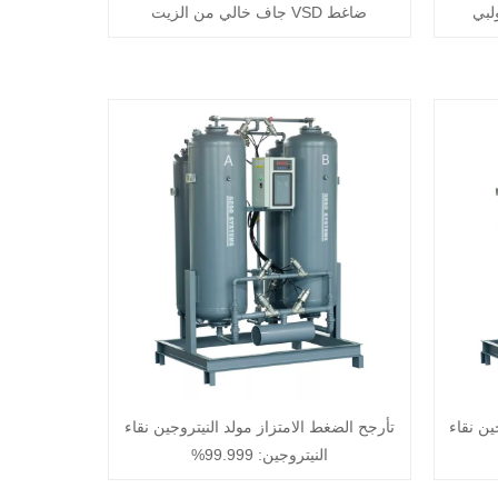
لبي
ضاغط VSD جاف خالي من الزيت
ين نقاء
تأرجح الضغط الامتزاز مولد النيتروجين نقاء
النيتروجين: 99.999%