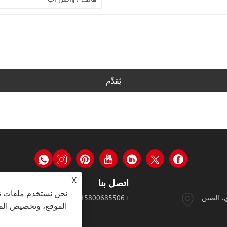
يُقدِّم
X
اتصل بنا
نحن نستخدم ملفات تع
، الصين
+8615800685506
الموقع، وتخصيص المح