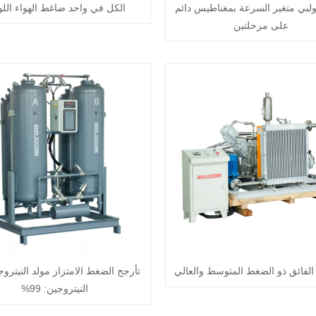
لبي متغير السرعة بمغناطيس دائم
الكل في واحد ضاغط الهواء اللو
على مرحلتين
لفائق ذو الضغط المتوسط ​​والعالي
تأرجح الضغط الامتزاز مولد النيتروج
النيتروجين: 99%