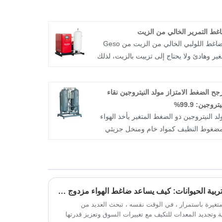
غط التمرير الخالي من الزيت
الضاغط اللولبي الخالي من الزيت من Geso
ير وهادئ ولا يحتاج إلى تزييت بالزيت، لذلك
ون الهواء نظيفًا. يوفر لك هواء مضغوط خاليًا
من الزيت والماء وعالي الجودة. Geso هي
رجح الضغط الامتزاز مولد النيتروجين نقاء
كة تصنيع وتوريد عالمية لضواغط الهواء
يتروجين: 99.9%
اللولبية. نحن منخرطون في معدات نظام
لد النيتروجين ذو الضغط المتغير يأخذ الهواء
ل الهواء لسنوات عديدة، وملتزمون بالبحث
مضغوط النظيف كمواد خام ومنخل جزيئي
نتاج أنظمة ضواغط الهواء. يمكننا تخصيص
كربون كمادة ماصة، ويستخدم مبدأ الامتزاز
منتجات غير القياسية والحصول على ميزة
لضغط المتغير للحصول على النيتروجين في
رية جيدة. منتجاتنا تغطي العالم كله. ونحن
جة حرارة الغرفة. وفقًا للاختلاف في نسبة
طلع إلى أن نكون شريكك على المدى
تصاص الأكسجين والنيتروجين في الهواء
طويل.
حالة ترقية المعدات في صناعة تربية الحيوانات: كيف يساعد ضاغط الهواء مزدوج (90 كيلو وات) مؤسسات على تحقيق إنتاج فعال وتوفير الطاقة؟
ى سطح المنخل الجزيئي للكربون ومعدل
تشار الأكسجين والنيتروجين في المنخل
 ومتغيرة باستمرار ، في الوقت نفسه ، تبحث العديد من
 وتجديد المعدات للتكيف مع تغييرات السوق وتعزيز قدرتها
جزيئي للكربون، فإن فتح وإغلاق وحدة