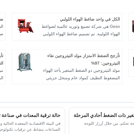
الكل في واحد ضاغط الهواء اللولبي
ضا
Geso هي شركة تصنيع وتوريد عالمية لضواغط
الهواء اللولبية. تم تصميم ضاغط الهواء اللولبي
صغ
الكل في واحد من Geso ليكون مدمجًا وسهل
يك
النقل والتوصيل والتشغيل. لقد شاركنا في
تأرجح الضغط الامتزاز مولد النيتروجين نقاء
تأ
معدات نظام فصل الهواء لسنوات عديدة ونحن
شر
النيتروجين: 97%
الن
ملتزمون بالبحث وإنتاج أنظمة ضواغط الهواء.
مولد النيتروجين ذو الضغط المتغير يأخذ الهواء
مو
يمكننا تخصيص المنتجات غير القياسية
فص
المضغوط النظيف كمواد خام ومنخل جزيئي
ال
والحصول على ميزة سعرية جيدة. منتجاتنا
وإ
الكربون كمادة ماصة، ويستخدم مبدأ الامتزاز
ال
تغطي العالم. ونحن نتطلع إلى أن نصبح
ال
بالضغط المتغير للحصول على النيتروجين في
با
شريكك على المدى الطويل.
سع
درجة حرارة الغرفة. وفقًا للاختلاف في نسبة
در
نت
امتصاص الأكسجين والنيتروجين في الهواء
ام
ال
تغير ذات الضغط أحادي المرحلة
على سطح المنخل الجزيئي للكربون ومعدل
عل
انتشار الأكسجين والنيتروجين في المنخل
ان
حة تحكم، من خلال أزرار اللوحة
في البيئة الاقتصادية المعقدة الحالية
الصناعات بنشاط عن ترقيات تكنولوجية
الجزيئي للكربون، فإن فتح وإغلاق وحدة
ال