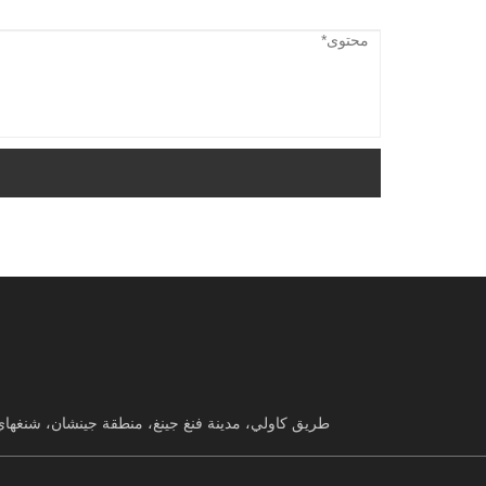
طريق كاولي، مدينة فنغ جينغ، منطقة جينشان، شنغهاي