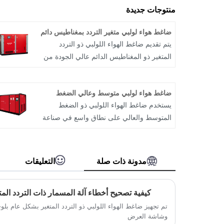
منتوجات جديدة
ضاغط هواء لولبي متغير التردد بمغناطيس دائم
يتم تقديم ضاغط الهواء اللولبي ذو التردد
المتغير ذو المغناطيس الدائم عالي الجودة من
قبل الشركة المصنعة الصينية
Gesosystems®. Geso هي شركة تصنيع
ضاغط هواء لولبي متوسط ​​وعالي الضغط
وتوريد عالمية لضواغط الهواء اللولبية. يمكن
يستخدم ضاغط الهواء اللولبي ذو الضغط
تقسيم ضاغط الهواء اللولبي إلى ضاغط هواء
المتوسط ​​والعالي على نطاق واسع في صناعة
بتردد الطاقة وضاغط هواء بتحويل التردد
الإنتاج الصناعي لاختبار ضيق الهواء عالي
(ضاغط هواء لتحويل التردد العادي وضاغط
الضغط، وإمدادات الهواء عالي الضغط للآلات
هواء لتحويل تردد المغناطيس الدائم). نحن
العسكرية، والصناعات الكيماوية، والبترول،
منخرطون في معدات نظام فصل الهواء
مدونة ذات صلة
التعليقات
وصناعة نفخ الزجاجات PET/PP وما إلى ذلك.
لسنوات عديدة، وملتزمون بالبحث وإنتاج
في الوقت الحاضر، يتم استخدام معظم
أنظمة ضواغط الهواء. يمكننا تخصيص المنتجات
كيفية تصحيح أخطاء آلة المسمار ذات التردد الم
ضواغط الهواء المكبسية الترددية المحلية
غير القياسية والحصول على ميزة سعرية
والدولية. والتي تتميز باهتزاز عالٍ، وضجيج
تم تجهيز ضاغط الهواء اللولبي ذو التردد المتغير بشكل عام بلو
جيدة. منتجاتنا تغطي العالم كله. ونحن نتطلع
وشاشة العرض
عالٍ، واستهلاك مرتفع للطاقة، وصعوبة
إلى أن نكون شريكك على المدى الطويل.